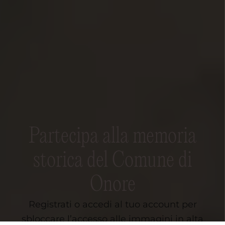
Partecipa alla memoria
storica del Comune di
Onore
Registrati o accedi al tuo account per
sbloccare l’accesso alle immagini in alta