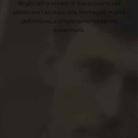
Registrati o accedi al tuo account per
sbloccare l’accesso alle immagini in alta
definizione, completamente senza
watermark.