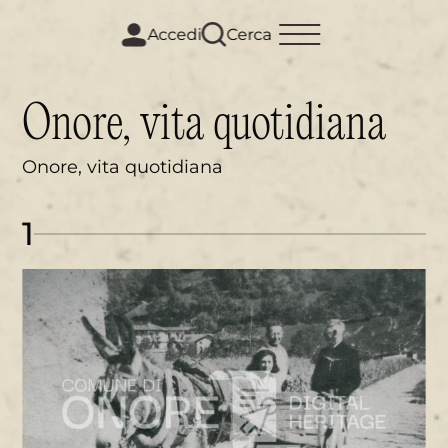
m
i
Accedi
Cerca
Onore, vita quotidiana
Onore, vita quotidiana
1