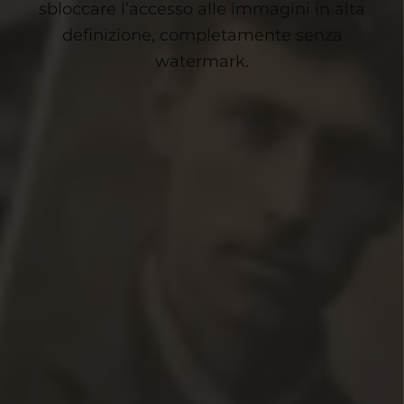
sbloccare l’accesso alle immagini in alta
definizione, completamente senza
watermark.