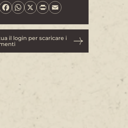
Share
Facebook
WhatsApp
X
Print
Email
ua il login per scaricare i
menti