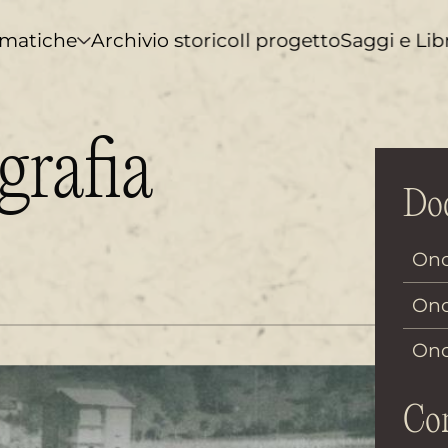
matiche
Archivio storico
Il progetto
Saggi e Lib
grafia
Doc
Ono
Ono
Ono
Con