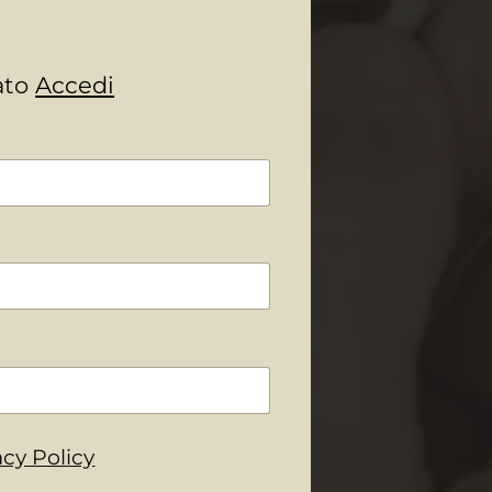
rato
Accedi
acy Policy