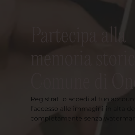
Partecipa alla
memoria storic
Comune di On
Registrati o accedi al tuo accoun
l’accesso alle immagini in alta de
completamente senza watermar