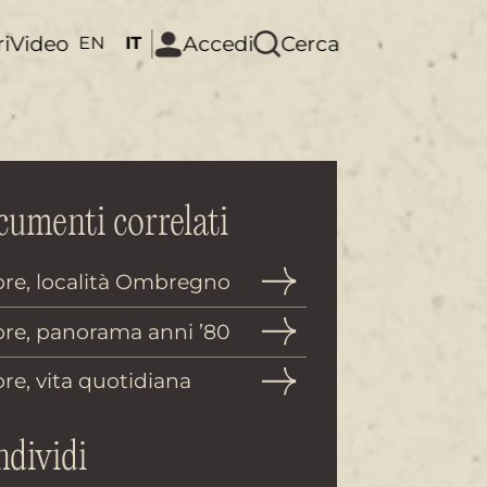
ri
Video
Accedi
Cerca
EN
IT
umenti correlati
re, località Ombregno
re, panorama anni ’80
re, vita quotidiana
dividi