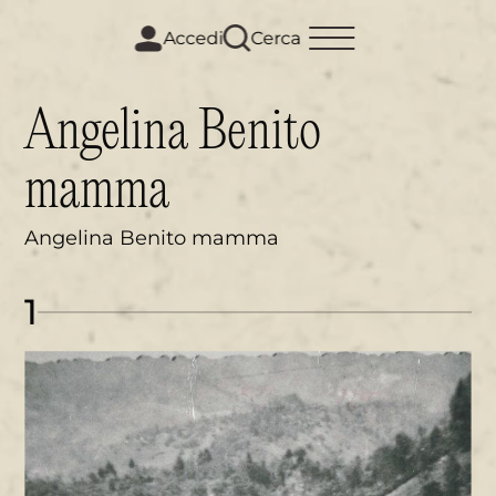
m
i
Accedi
Cerca
Angelina Benito
mamma
Angelina Benito mamma
1