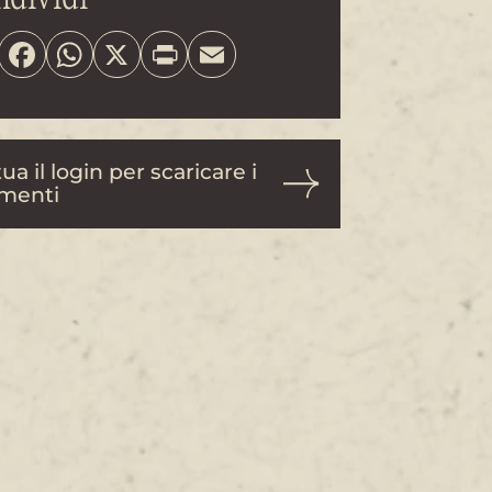
Share
Facebook
WhatsApp
X
Print
Email
ua il login per scaricare i
menti