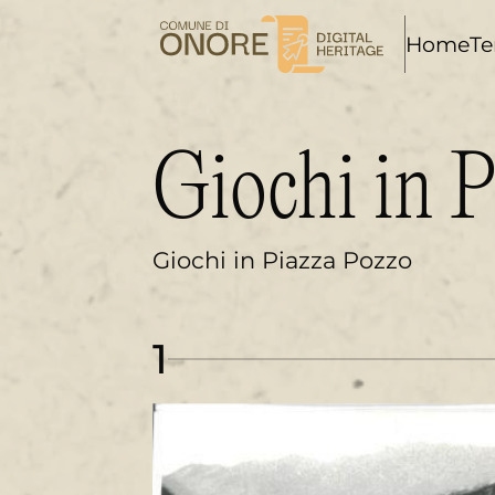
i
Home
Te
Giochi in 
Giochi in Piazza Pozzo
1