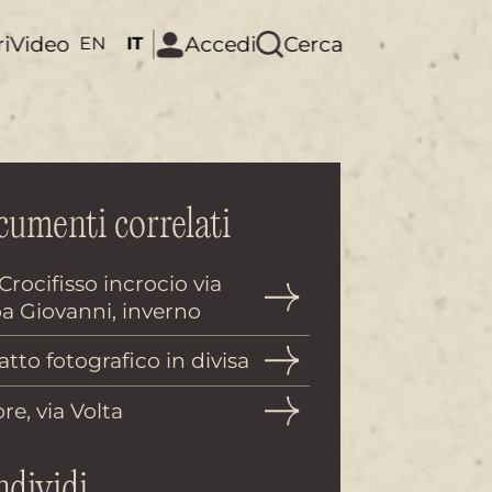
ri
Video
Accedi
Cerca
EN
IT
umenti correlati
Crocifisso incrocio via
a Giovanni, inverno
atto fotografico in divisa
re, via Volta
dividi