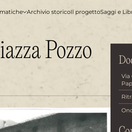
matiche
Archivio storico
Il progetto
Saggi e Lib
Piazza Pozzo
Doc
Via 
Pap
Ritr
Ono
Con