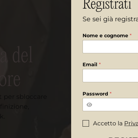
Registrati
Se sei già regist
Nome e cognome
*
*
e
P
a del
o
l
Email
*
i
c
ore
y
Password
*
t per sbloccare
finizione,
k.
P
Accetto la
Priv
r
i