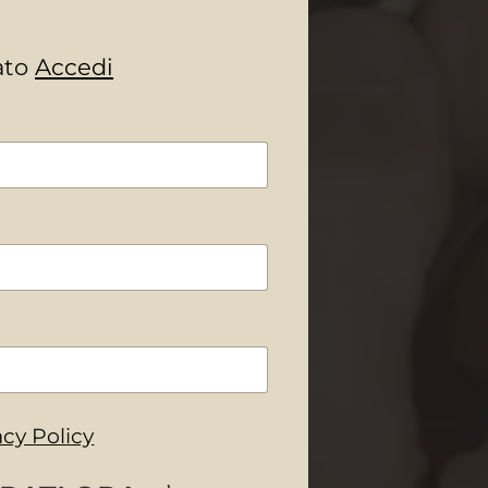
rato
Accedi
acy Policy