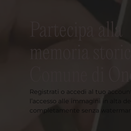
Partecipa alla
memoria storic
Comune di On
Registrati o accedi al tuo accoun
l’accesso alle immagini in alta de
completamente senza watermar