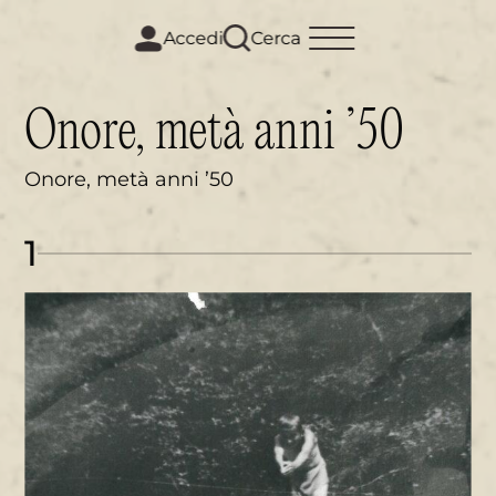
m
i
Accedi
Cerca
Onore, metà anni ’50
Onore, metà anni ’50
1