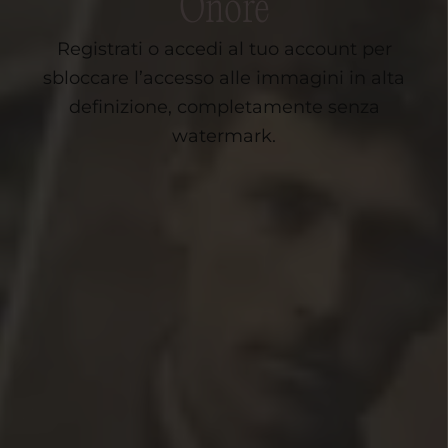
Onore
Registrati o accedi al tuo account per
sbloccare l’accesso alle immagini in alta
definizione, completamente senza
watermark.