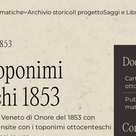
matiche
Archivio storico
Il progetto
Saggi e Lib
853
Doc
toponimi
Car
ott
chi 1853
Pub
mat
Veneto di Onore del 1853 con
Con
censite con i toponimi ottocenteschi