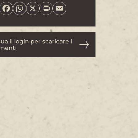
Share
Facebook
WhatsApp
X
Print
Email
ua il login per scaricare i
menti