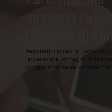
memoria storic
Comune di On
Registrati o accedi al tuo accoun
l’accesso alle immagini in alta de
completamente senza watermar