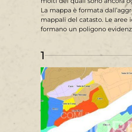
molti dei quali sono ancora og
La mappa è formata dall’aggre
mappali del catasto. Le aree 
formano un poligono evidenzi
1