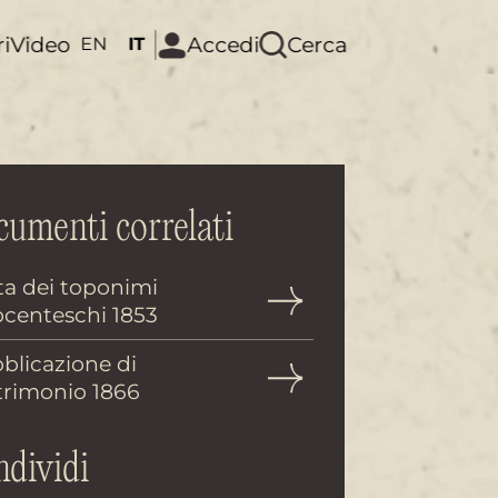
ri
Video
Accedi
Cerca
EN
IT
umenti correlati
ta dei toponimi
ocenteschi 1853
blicazione di
rimonio 1866
dividi