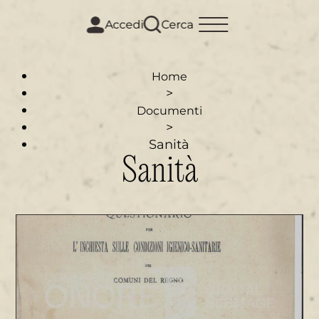
m
i
Accedi
Cerca
Home
>
Documenti
>
Sanità
Sanità