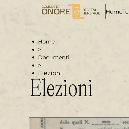
i
Home
Te
Home
>
Documenti
>
Elezioni
Elezioni