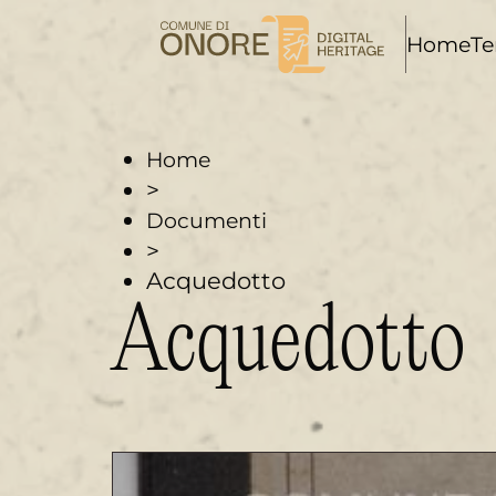
i
Home
Te
Home
>
Documenti
>
Acquedotto
Acquedotto