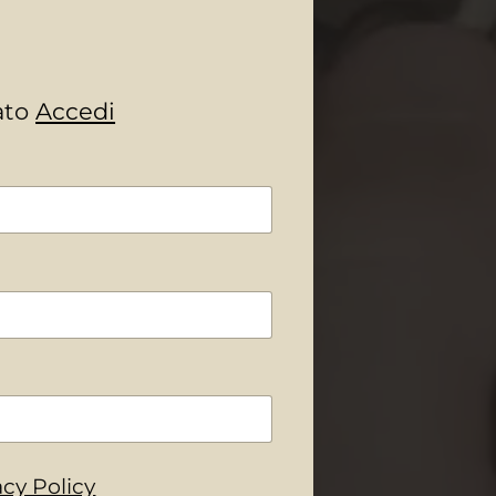
rato
Accedi
acy Policy