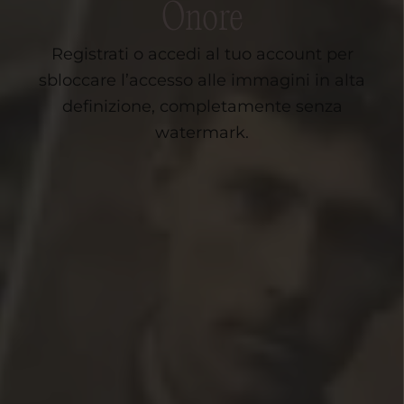
Onore
Registrati o accedi al tuo account per
sbloccare l’accesso alle immagini in alta
definizione, completamente senza
watermark.