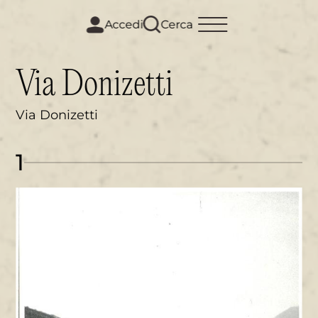
m
i
Accedi
Cerca
Via Donizetti
Via Donizetti
1