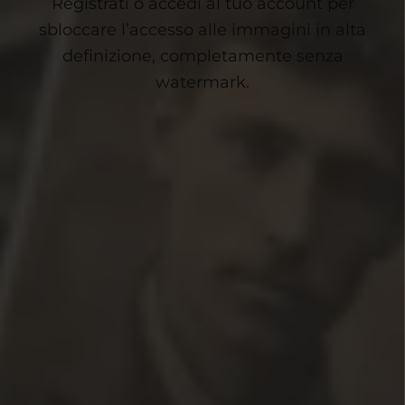
Registrati o accedi al tuo account per
sbloccare l’accesso alle immagini in alta
definizione, completamente senza
watermark.