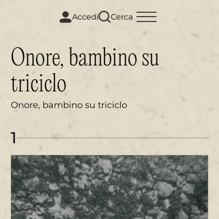
m
i
Accedi
Cerca
Onore, bambino su
triciclo
Onore, bambino su triciclo
1