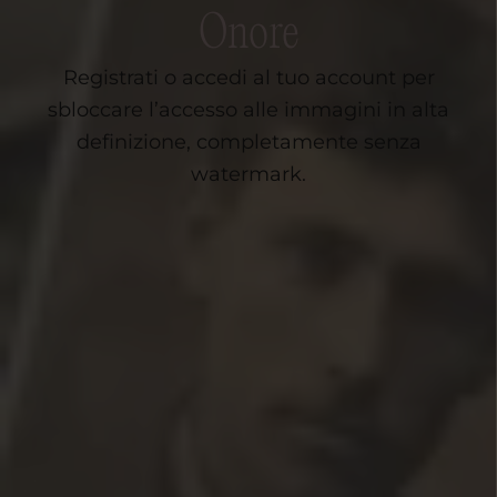
Onore
Registrati o accedi al tuo account per
sbloccare l’accesso alle immagini in alta
definizione, completamente senza
watermark.