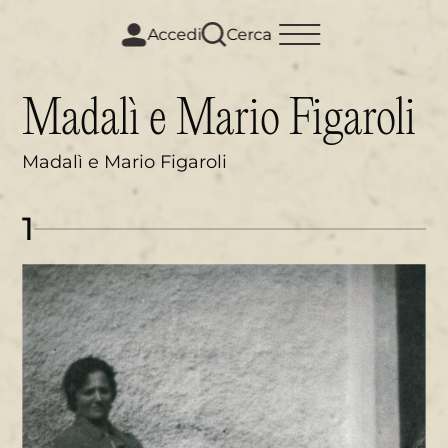
m
i
Accedi
Cerca
Madalì e Mario Figaroli
Madalì e Mario Figaroli
1