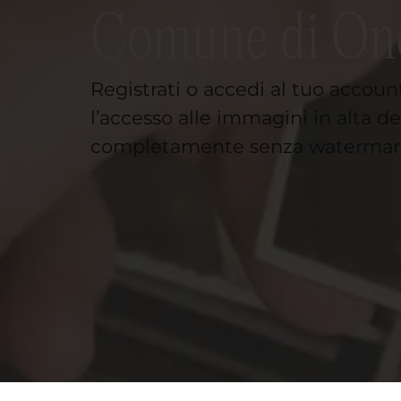
Comune di On
Registrati o accedi al tuo accoun
l’accesso alle immagini in alta de
completamente senza watermar