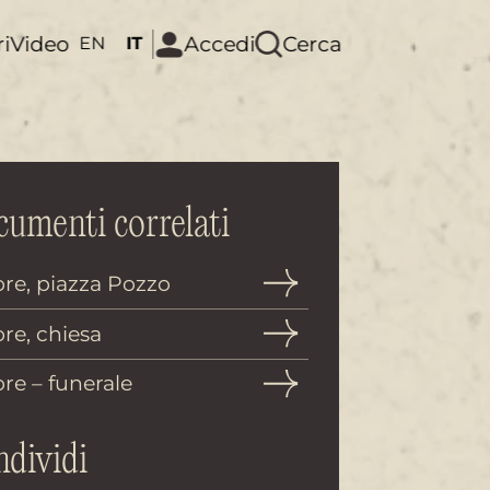
ri
Video
Accedi
Cerca
EN
IT
umenti correlati
re, piazza Pozzo
re, chiesa
re – funerale
dividi