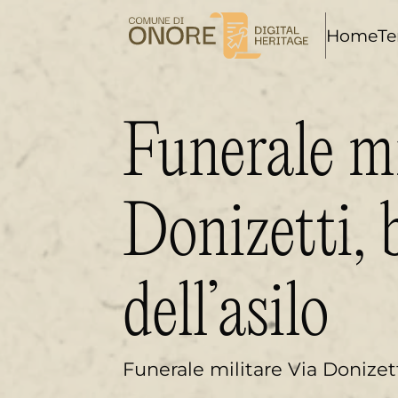
i
Home
Te
Funerale mi
Donizetti,
dell’asilo
Funerale militare Via Donizett