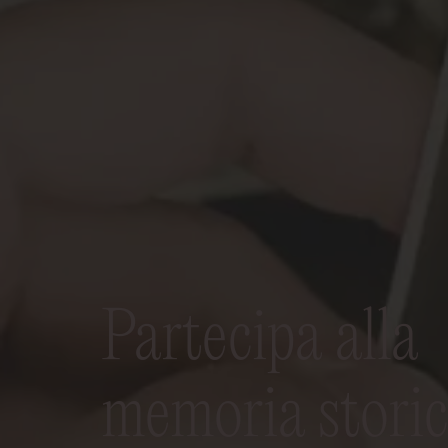
Partecipa alla
memoria storic