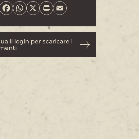
Share
Facebook
WhatsApp
X
Print
Email
ua il login per scaricare i
menti