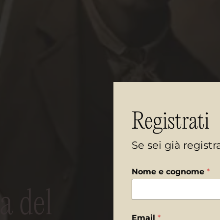
Registrati
Se sei già regist
Nome e cognome
*
*
P
a
a del
s
s
Email
*
w