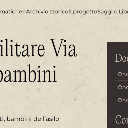
matiche
Archivio storico
Il progetto
Saggi e Lib
litare Via
Doc
 bambini
Ono
Ono
Ono
Con
i, bambini dell’asilo