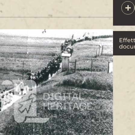
Effett
docu