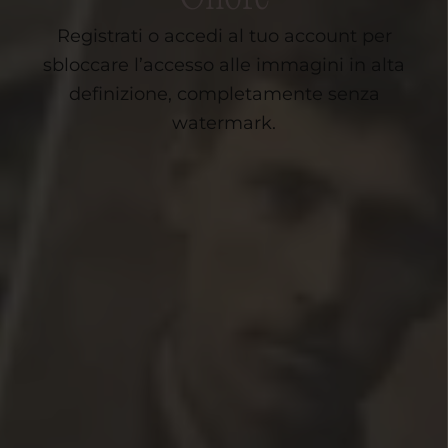
Registrati o accedi al tuo account per
sbloccare l’accesso alle immagini in alta
definizione, completamente senza
watermark.